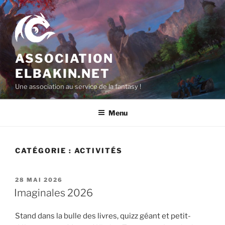
Aller
au
contenu
principal
ASSOCIATION
ELBAKIN.NET
Une association au service de la fantasy !
Menu
CATÉGORIE :
ACTIVITÉS
PUBLIÉ
28 MAI 2026
LE
Imaginales 2026
Stand dans la bulle des livres, quizz géant et petit-