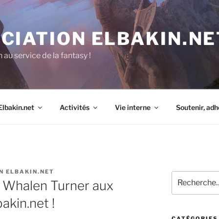
CIATION ELBAKIN.NE
 au service de la fantasy !
Elbakin.net
Activités
Vie interne
Soutenir, adh
N ELBAKIN.NET
Recherche
 Whalen Turner aux
pour
:
akin.net !
CATÉGORIES