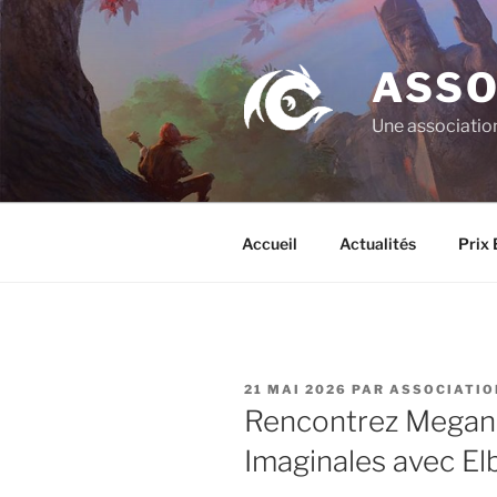
Aller
au
contenu
ASSO
principal
Une association
Accueil
Actualités
Prix 
PUBLIÉ
21 MAI 2026
PAR
ASSOCIATIO
LE
Rencontrez Megan
Imaginales avec Elb