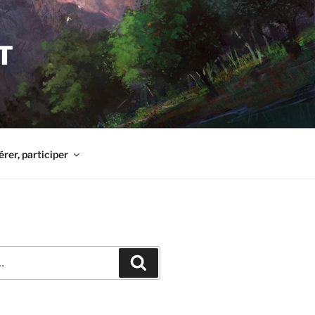
T
érer, participer
Recherche