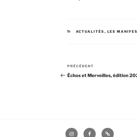
CATÉGORIES
ACTUALITÉS
,
LES MANIFE
Navigation
Article
PRÉCÉDENT
de
précédent
Échos et Merveilles, édition 2
l’article
Instagram
Facebook