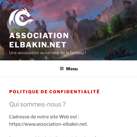
Aller
au
contenu
principal
ASSOCIATION
ELBAKIN.NET
Une association au service de la fantasy !
Menu
POLITIQUE DE CONFIDENTIALITÉ
Qui sommes-nous ?
L’adresse de notre site Web est :
https://www.association-elbakin.net.