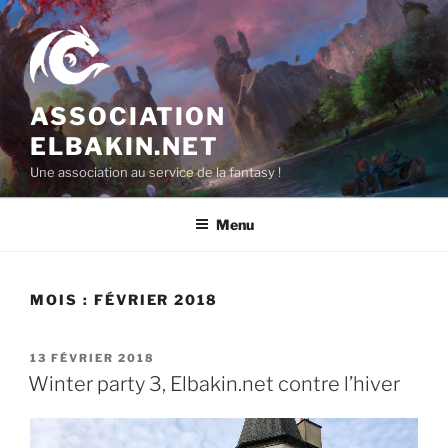
Aller
au
contenu
principal
ASSOCIATION
ELBAKIN.NET
Une association au service de la fantasy !
Menu
MOIS :
FÉVRIER 2018
PUBLIÉ
13 FÉVRIER 2018
LE
Winter party 3, Elbakin.net contre l’hiver