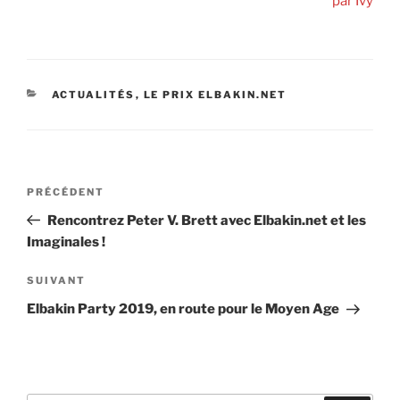
par Ivy
CATÉGORIES
ACTUALITÉS
,
LE PRIX ELBAKIN.NET
Navigation
Article
PRÉCÉDENT
de
précédent
Rencontrez Peter V. Brett avec Elbakin.net et les
l’article
Imaginales !
Article
SUIVANT
suivant
Elbakin Party 2019, en route pour le Moyen Age