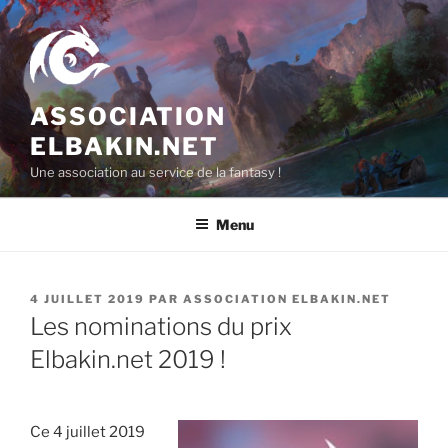
Aller
au
contenu
principal
ASSOCIATION
ELBAKIN.NET
Une association au service de la fantasy !
Menu
PUBLIÉ
4 JUILLET 2019
PAR
ASSOCIATION ELBAKIN.NET
LE
Les nominations du prix
Elbakin.net 2019 !
Ce 4 juillet 2019